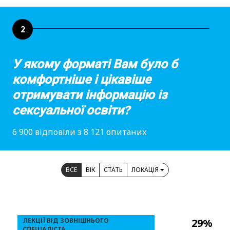
2
У якому форматі Вам було б
комфортніше і цікавіше
отримувати інформацію із
сексуальної освіти?
6 900 відповіли з 8 121 опитаних
ВСЕ
ВІК
СТАТЬ
ЛОКАЦІЯ
ЛЕКЦІЇ ВІД ЗОВНІШНЬОГО
29%
СПЕЦІАЛІСТА