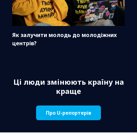
Як залучити молодь до молодіжних
центрів?
Ці люди змінюють країну на
краще
Про U-репортерів