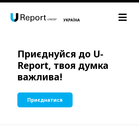
УКРАЇНА
Приєднуйся до U-
Report, твоя думка
важлива!
Приєднатися