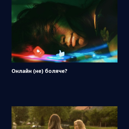
Онлайн (не) боляче?