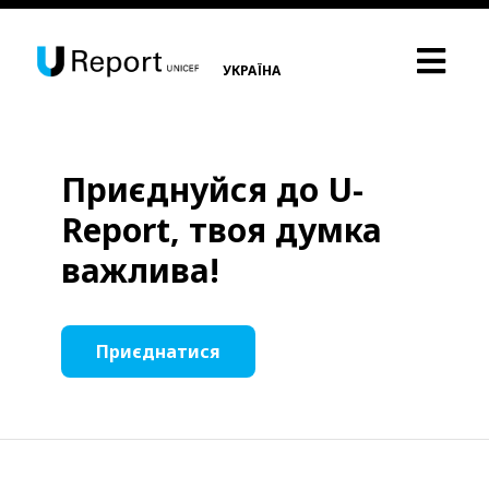
УКРАЇНА
Приєднуйся до U-
Report, твоя думка
важлива!
Приєднатися