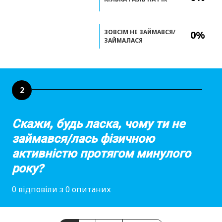
ЗОВСІМ НЕ ЗАЙМАВСЯ/
0%
ЗАЙМАЛАСЯ
2
Скажи, будь ласка, чому ти не
займався/лась фізичною
активністю протягом минулого
року?
0 відповіли з 0 опитаних