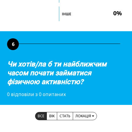
0%
ІНШЕ
6
Чи хотів/ла б ти найближчим
часом почати займатися
фізичною активністю?
0 відповіли з 0 опитаних
ВСЕ
ВІК
СТАТЬ
ЛОКАЦІЯ