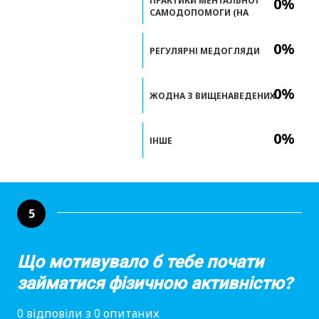
ПРАКТИКИ МЕНТАЛЬНОЇ
0%
САМОДОПОМОГИ (НА
0%
РЕГУЛЯРНІ МЕДОГЛЯДИ
0%
ЖОДНА З ВИЩЕНАВЕДЕНИХ
0%
ІНШЕ
5
Що мотивувало б тебе почати
займатися фізичною активністю?
0 відповіли з 0 опитаних