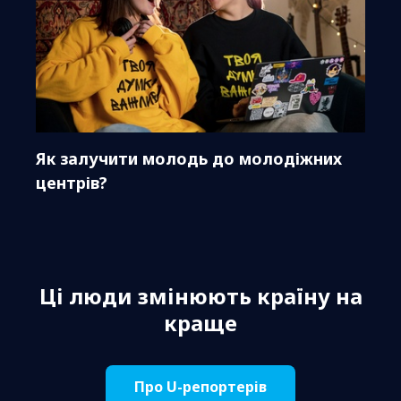
Як залучити молодь до молодіжних
центрів?
Ці люди змінюють країну на
краще
Про U-репортерів