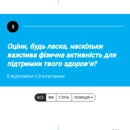
3
Оціни, будь ласка, наскільки
важлива фізична активність для
підтримки твого здоров'я?
0 відповіли з 0 опитаних
ВСЕ
ВІК
СТАТЬ
ЛОКАЦІЯ