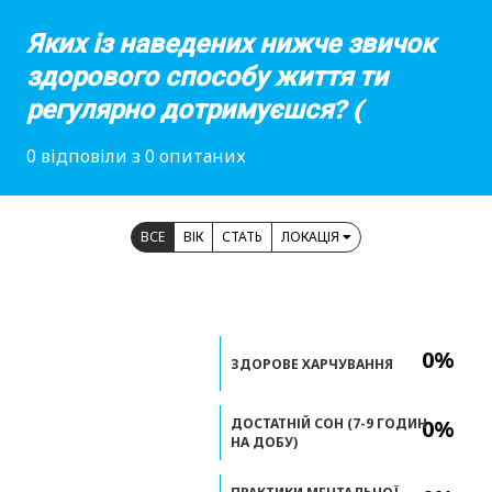
Яких із наведених нижче звичок
здорового способу життя ти
регулярно дотримуєшся? (
0 відповіли з 0 опитаних
ВСЕ
ВІК
СТАТЬ
ЛОКАЦІЯ
0%
ЗДОРОВЕ ХАРЧУВАННЯ
ДОСТАТНІЙ СОН (7-9 ГОДИН
0%
НА ДОБУ)