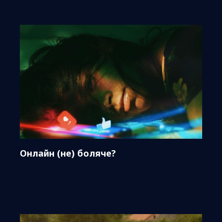
Онлайн (не) боляче?