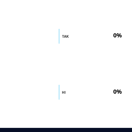
0%
ТАК
0%
НІ