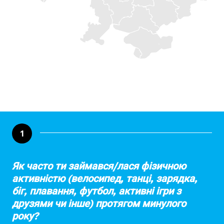
1
Як часто ти займався/лася фізичною
активністю (велосипед, танці, зарядка,
біг, плавання, футбол, активні ігри з
друзями чи інше) протягом минулого
року?