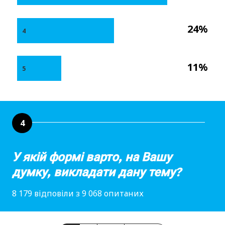
24%
4
11%
5
4
У якій формі варто, на Вашу
думку, викладати дану тему?
8 179 відповіли з 9 068 опитаних