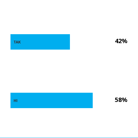
42%
ТАК
58%
НІ