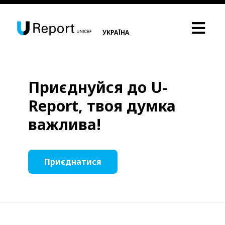
УКРАЇНА
Приєднуйся до U-
Report, твоя думка
важлива!
Приєднатися