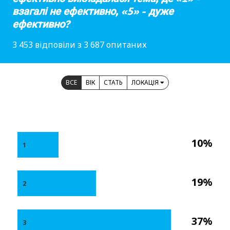
взагалі не ефективно, «5» - дуже
ефективно?
3 453 відповіли з 3 687 опитаних
ВСЕ
ВІК
СТАТЬ
ЛОКАЦІЯ
10%
1
19%
2
37%
3