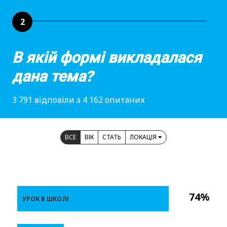
2
В якій формі викладалася
дана тема?
3 791 відповіли з 4 162 опитаних
ВСЕ
ВІК
СТАТЬ
ЛОКАЦІЯ
74%
УРОК В ШКОЛІ