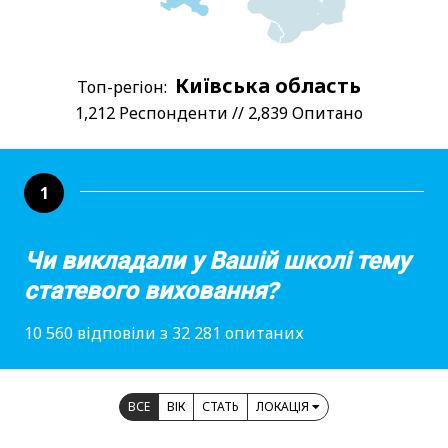
Київська область
Топ-регіон:
1,212 Респонденти // 2,839 Опитано
1
Чи викладали у Вашій школі тему
статевого виховання?
10 560 відповіли з 32 281 опитаних
ВСЕ
ВІК
СТАТЬ
ЛОКАЦІЯ